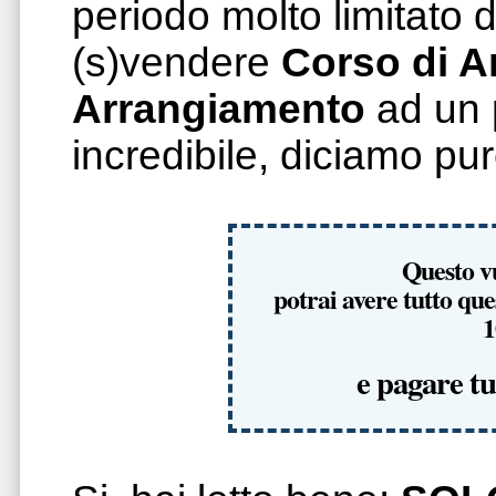
periodo molto limitato 
(s)vendere
Corso di
A
Arrangiamento
ad un 
incredibile, diciamo p
Questo v
potrai avere tutto qu
1
e pagare tu