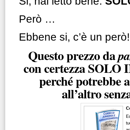
Si, hai letto bene:
SOL
Però …
Ebbene si, c’è un però!
Questo prezzo da
pa
con certezza SOL
perché potrebbe 
all’altro sen
C
Ec
tu
ar