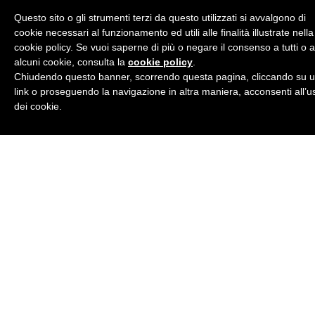
Questo sito o gli strumenti terzi da questo utilizzati si avvalgono di
Accordi
cookie necessari al funzionamento ed utili alle finalità illustrate nella
cookie policy. Se vuoi saperne di più o negare il consenso a tutti o 
Come si suona?
alcuni cookie, consulta la
cookie policy
.
Chiudendo questo banner, scorrendo questa pagina, cliccando su 
link o proseguendo la navigazione in altra maniera, acconsenti all’u
Corso di chitarra e di teoria
dei cookie.
Esercizi
Giri armonici
Gli articoli di …
Claudio Pittaluga
Damiano De Santis
Davide De Rosa
Enrico Del Grande