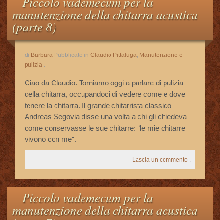
Piccolo vademecum per la
Le Vostre Email
manutenzione della chitarra acustica
(parte 8)
Storie Di Successo
di
Barbara
Pubblicato in
Claudio Pittaluga
,
Manutenzione e
Cookie Policy
pulizia
.
Ciao da Claudio. Torniamo oggi a parlare di pulizia
Privacy Policy
della chitarra, occupandoci di vedere come e dove
tenere la chitarra. Il grande chitarrista classico
Andreas Segovia disse una volta a chi gli chiedeva
come conservasse le sue chitarre: “le mie chitarre
vivono con me”.
Lascia un commento
.
Piccolo vademecum per la
manutenzione della chitarra acustica