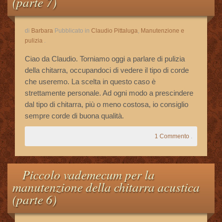
(parte 7)
di
Barbara
Pubblicato in
Claudio Pittaluga
,
Manutenzione e
pulizia
.
Ciao da Claudio. Torniamo oggi a parlare di pulizia
della chitarra, occupandoci di vedere il tipo di corde
che useremo. La scelta in questo caso è
strettamente personale. Ad ogni modo a prescindere
dal tipo di chitarra, più o meno costosa, io consiglio
sempre corde di buona qualità.
1 Commento
.
Piccolo vademecum per la
manutenzione della chitarra acustica
(parte 6)