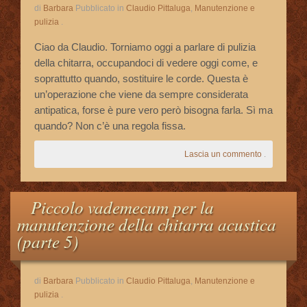
di
Barbara
Pubblicato in
Claudio Pittaluga
,
Manutenzione e
pulizia
.
Ciao da Claudio. Torniamo oggi a parlare di pulizia
della chitarra, occupandoci di vedere oggi come, e
soprattutto quando, sostituire le corde. Questa è
un’operazione che viene da sempre considerata
antipatica, forse è pure vero però bisogna farla. Sì ma
quando? Non c’è una regola fissa.
Lascia un commento
.
Piccolo vademecum per la
manutenzione della chitarra acustica
(parte 5)
di
Barbara
Pubblicato in
Claudio Pittaluga
,
Manutenzione e
pulizia
.