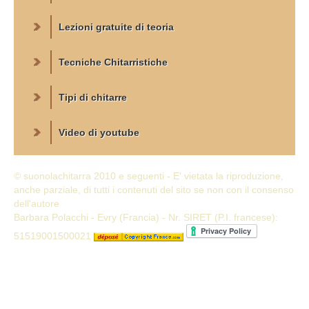
Lezioni gratuite di teoria
Tecniche Chitarristiche
Tipi di chitarre
Video di youtube
© suonolachitarra 2010 e seguenti - E' vietata la riproduzione,
anche parziale, di tutti i contenuti del sito se non con il consenso
dell'autore
Barbara Polacchi - Evry (Francia) - Nr. SIRET (P.I. francese):
51519001500021