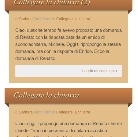
Collegare la chitarra (2)
Le Vostre Email
di
Barbara
Pubblicato in
Collegare la chitarra
.
Storie Di Successo
Ciao, qualche tempo fa avevo proposto una domanda
di Renato con la risposta data da un amico di
Cookie Policy
suonolachitarra, Michele. Oggi ti ripropongo la stessa
domanda, ma con la risposta di Enrico. Ecco la
Privacy Policy
domanda di Renato:
Lascia un commento
.
Collegare la chitarra
di
Barbara
Pubblicato in
Collegare la chitarra
.
Ciao, oggi ti propongo una domanda di Renato che mi
chiede: “Sono in possesso di chitarra acustica