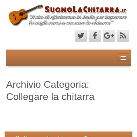
Home
Chi Sono
Archivio Categoria:
Contatti
Collegare la chitarra
Corsi
OFFERTA DEL MESE