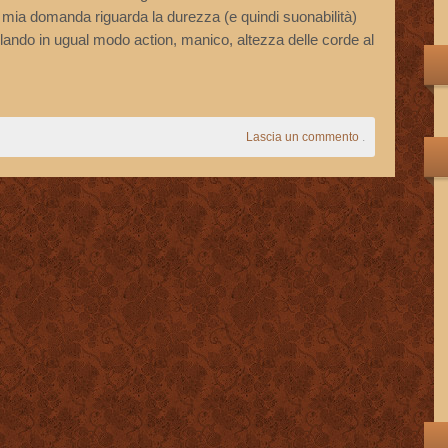
a mia domanda riguarda la durezza (e quindi suonabilità)
lando in ugual modo action, manico, altezza delle corde al
Lascia un commento
.