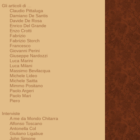
Gli articoli di …
Claudio Pittaluga
Damiano De Santis
Davide De Rosa
Enrico Del Grande
Enzo Crotti
Fabrizio
Fabrizio Storch
Francesco
Giovanni Perini
Giuseppe Nardozzi
Luca Marini
Luca Milani
Massimo Bevilacqua
Michele Lideo
Michele Saitta
Mimmo Positano
Paolo Argeri
Paolo Mari
Piero
Interviste
A me da Mondo Chitarra
Alfonso Toscano
Antonella Col
Giuliano Ligabue
John Simone