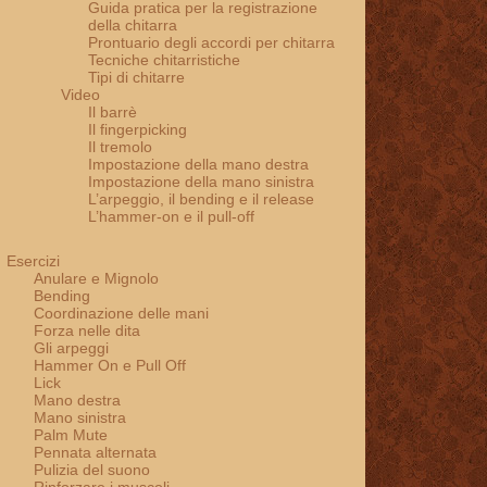
Guida pratica per la registrazione
della chitarra
Prontuario degli accordi per chitarra
Tecniche chitarristiche
Tipi di chitarre
Video
Il barrè
Il fingerpicking
Il tremolo
Impostazione della mano destra
Impostazione della mano sinistra
L’arpeggio, il bending e il release
L’hammer-on e il pull-off
Esercizi
Anulare e Mignolo
Bending
Coordinazione delle mani
Forza nelle dita
Gli arpeggi
Hammer On e Pull Off
Lick
Mano destra
Mano sinistra
Palm Mute
Pennata alternata
Pulizia del suono