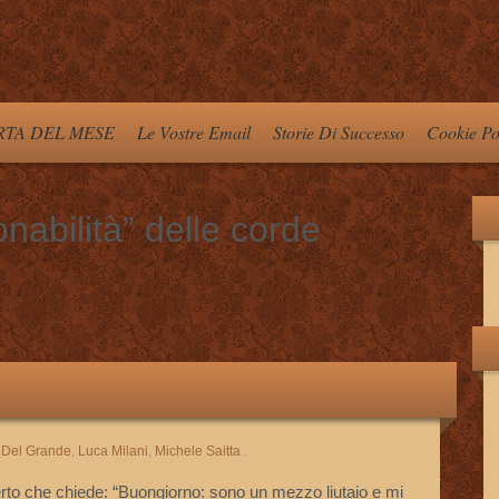
TA DEL MESE
Le Vostre Email
Storie Di Successo
Cookie Po
nabilità” delle corde
 Del Grande
,
Luca Milani
,
Michele Saitta
.
rto che chiede: “Buongiorno: sono un mezzo liutaio e mi