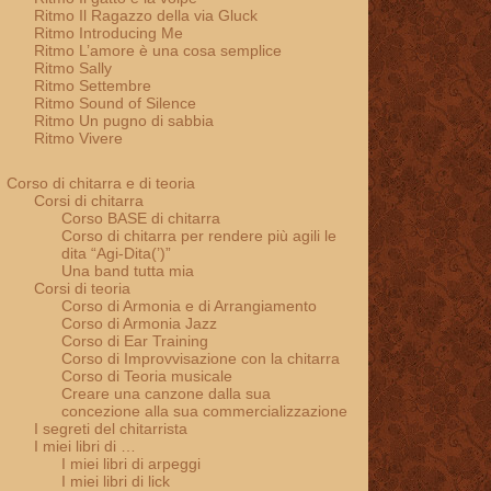
Ritmo Il Ragazzo della via Gluck
Ritmo Introducing Me
Ritmo L’amore è una cosa semplice
Ritmo Sally
Ritmo Settembre
Ritmo Sound of Silence
Ritmo Un pugno di sabbia
Ritmo Vivere
Corso di chitarra e di teoria
Corsi di chitarra
Corso BASE di chitarra
Corso di chitarra per rendere più agili le
dita “Agi-Dita(’)”
Una band tutta mia
Corsi di teoria
Corso di Armonia e di Arrangiamento
Corso di Armonia Jazz
Corso di Ear Training
Corso di Improvvisazione con la chitarra
Corso di Teoria musicale
Creare una canzone dalla sua
concezione alla sua commercializzazione
I segreti del chitarrista
I miei libri di …
I miei libri di arpeggi
I miei libri di lick