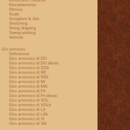
Rinforzare i muscoli
Riscaldamento
Ritmica
Scale
Sciogliere le dita
Stretching
String skipping
Sweep-picking
Velocità
Giri armonici
Definizione
Giro armonico di DO
Giro armonico di DO diesis
Giro armonico di DOb
Giro armonico di RE
Giro armonico di REb
Giro armonico di MI
Giro armonico di MIb
Giro armonico di FA
Giro armonico di FA diesis
Giro armonico di SOL
Giro armonico di SOLb
Giro armonico di LA
Giro armonico di LAb
Giro armonico di SI
Giro armonico di SIb