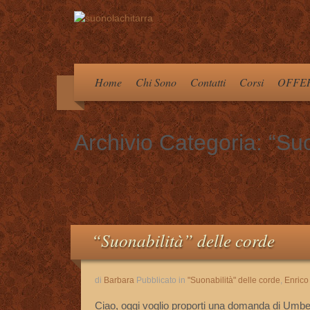
Home
Chi Sono
Contatti
Corsi
OFFER
Archivio Categoria:
“Suo
“Suonabilità” delle corde
di
Barbara
Pubblicato in
"Suonabilità" delle corde
,
Enrico
Ciao, oggi voglio proporti una domanda di Umbe