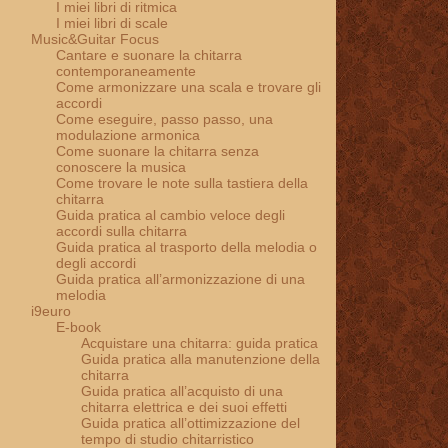
I miei libri di ritmica
I miei libri di scale
Music&Guitar Focus
Cantare e suonare la chitarra
contemporaneamente
Come armonizzare una scala e trovare gli
accordi
Come eseguire, passo passo, una
modulazione armonica
Come suonare la chitarra senza
conoscere la musica
Come trovare le note sulla tastiera della
chitarra
Guida pratica al cambio veloce degli
accordi sulla chitarra
Guida pratica al trasporto della melodia o
degli accordi
Guida pratica all’armonizzazione di una
melodia
i9euro
E-book
Acquistare una chitarra: guida pratica
Guida pratica alla manutenzione della
chitarra
Guida pratica all’acquisto di una
chitarra elettrica e dei suoi effetti
Guida pratica all’ottimizzazione del
tempo di studio chitarristico