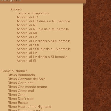
Accordi
Leggere i diagrammi
Accordi di DO
Accordi di DO diesis o RE bemolle
Accordi di RE
Accordi di RE diesis o MI bemolle
Accordi di MI
Accordi di FA
Accordi di FA diesis o SOL bemolle
Accordi di SOL
Accordi di SOL diesis o LA bemolle
Accordi di LA
Accordi di LA diesis o SI bemolle
Accordi di SI
Come si suona?
Ritmo Bombarolo
Ritmo Canzone del Sole
Ritmo Certe notti
Ritmo Che mondo strano
Ritmo Come mai
Ritmo Credi
Ritmo Don’t stop
Ritmo Estate
Ritmo Heart of the Highland
Ritmo Il gatto e la volpe