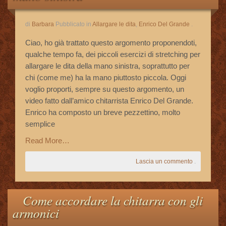
di
Barbara
Pubblicato in
Allargare le dita
,
Enrico Del Grande
.
Ciao, ho già trattato questo argomento proponendoti,
qualche tempo fa, dei piccoli esercizi di stretching per
allargare le dita della mano sinistra, soprattutto per
chi (come me) ha la mano piuttosto piccola. Oggi
voglio proporti, sempre su questo argomento, un
video fatto dall’amico chitarrista Enrico Del Grande.
Enrico ha composto un breve pezzettino, molto
semplice
Read More…
Lascia un commento
.
Come accordare la chitarra con gli
armonici