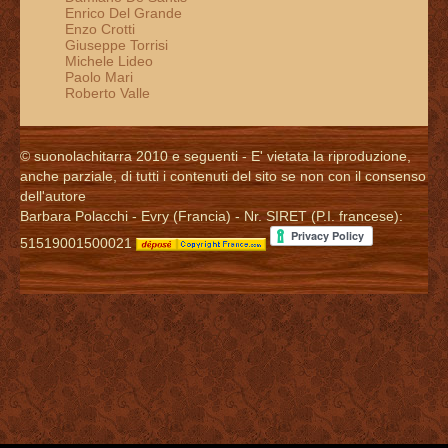
Enrico Del Grande
Enzo Crotti
Giuseppe Torrisi
Michele Lideo
Paolo Mari
Roberto Valle
© suonolachitarra 2010 e seguenti - E' vietata la riproduzione,
anche parziale, di tutti i contenuti del sito se non con il consenso
dell'autore
Barbara Polacchi - Evry (Francia) - Nr. SIRET (P.I. francese):
51519001500021