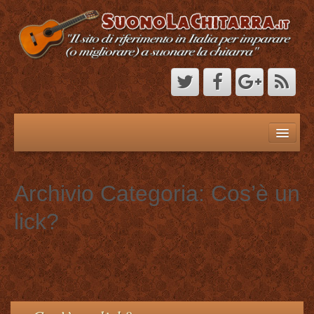
Home
Chi Sono
Archivio Categoria:
Cos’è un
Contatti
lick?
Corsi
OFFERTA DEL MESE