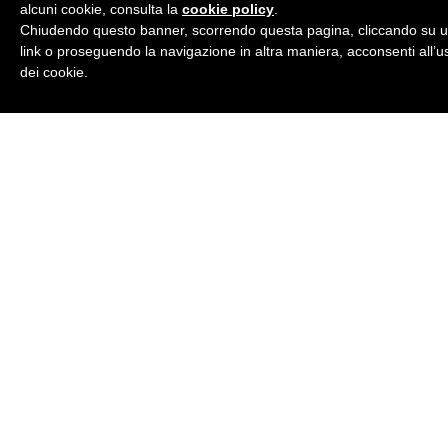
alcuni cookie, consulta la
cookie policy
.
Chiudendo questo banner, scorrendo questa pagina, cliccando su 
link o proseguendo la navigazione in altra maniera, acconsenti all’u
Iscriviti alla newsletter GRATUITA !
dei cookie.
Vuoi imparare a suonare la chitarra o migliorare
davvero il tuo modo di suonare, senza perdere tempo
tra mille risorse sparse online?
Iscriviti adesso alla newsletter GRATUITA di
suonolachitarra!
Categorie
Accordi