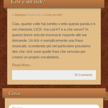
Cos’è un lick?
Le Vostre Email
di
Barbara
Pubblicato in
Cos'è un lick?
.
Storie Di Successo
Ciao, quante volte hai sentito o letto questa parola e ti
sei chiesto/a: LICK: ma cos’è? e a che serve? In
Cookie Policy
questo breve articolo troverai le risposte alle tue
domande. Un lick è semplicemente una frase
Privacy Policy
musicale; scendendo più nel particolare possiamo
dire che i lick sono quelle frasi che servono per
crearsi un proprio vocabolario,
Read More…
35 Commenti
.
Cerca