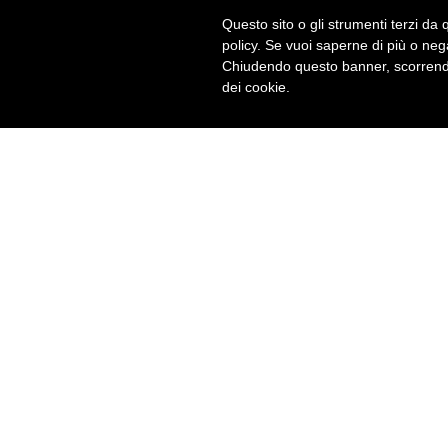
Questo sito o gli strumenti terzi da q
policy. Se vuoi saperne di più o neg
Chiudendo questo banner, scorrendo
dei cookie.