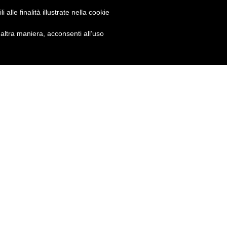
alle finalità illustrate nella cookie
Accordi
ltra maniera, acconsenti all’uso
Come si suona?
Corso di chitarra e di teoria
Esercizi
Giri armonici
Gli articoli di …
Interviste
La tua attrezzatura
Le tue domande