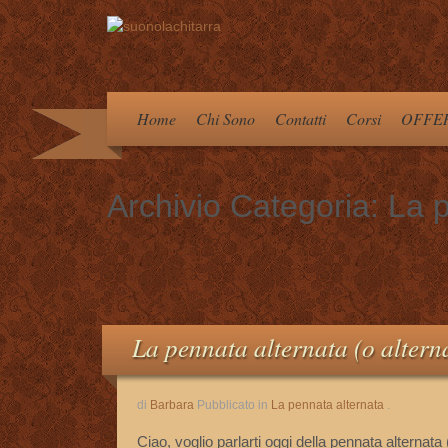
Home
Chi Sono
Contatti
Corsi
OFFER
Archivio Categoria:
La p
La pennata alternata (o altern
di
Barbara
Pubblicato in
La pennata alternata
.
Ciao, voglio parlarti oggi della pennata alternat