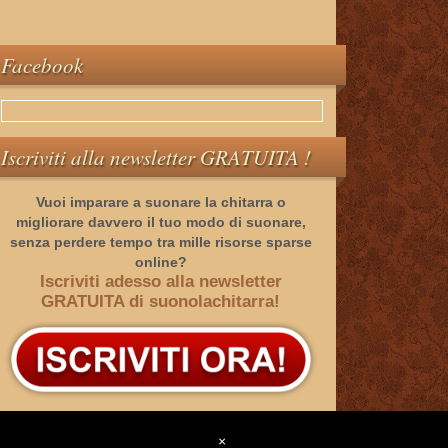
Facebook
Iscriviti alla newsletter GRATUITA !
Vuoi imparare a suonare la chitarra o
migliorare davvero il tuo modo di suonare,
senza perdere tempo tra mille risorse sparse
online?
Iscriviti adesso alla newsletter
GRATUITA di suonolachitarra!
Categorie
×