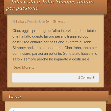
Intervista a John Simone, liutaio
Le Vostre Email
per passione
Storie Di Successo
di
Barbara
Pubblicato in
John Simone
.
Ciao, oggi ti propongo un’altra intervista ad un liutaio
Cookie Policy
che ha fatto questo lavoro per molti anni ed oggi
costruisce chitarre per passione. Si tratta di John
Privacy Policy
Simone: andiamo a conoscerlo. Ciao John, tanto per
cominciare, parlaci un po’ di te. Sono stato liutaio e lo
sarò x sempre perché ho imparato a costruire e
Read More…
2 Commenti
.
Cerca