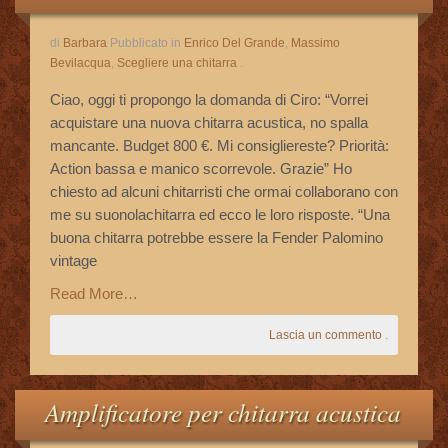
di
Barbara
Pubblicato in
Enrico Del Grande
,
Massimo
Bevilacqua
,
Scegliere una chitarra
.
Ciao, oggi ti propongo la domanda di Ciro: “Vorrei
acquistare una nuova chitarra acustica, no spalla
mancante. Budget 800 €. Mi consigliereste? Priorità:
Action bassa e manico scorrevole. Grazie” Ho
chiesto ad alcuni chitarristi che ormai collaborano con
me su suonolachitarra ed ecco le loro risposte. “Una
buona chitarra potrebbe essere la Fender Palomino
vintage
Read More…
Lascia un commento
.
Amplificatore per chitarra acustica