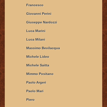
Francesco
Giovanni Perini
Giuseppe Nardozzi
Luca Marini
Luca Milani
Massimo Bevilacqua
Michele Lideo
Michele Saitta
Mimmo Positano
Paolo Argeri
Paolo Mari
Piero