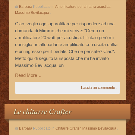
di
Barbara
Pubblicato in
Amplificatore per chitarra acustica
,
Massimo Bevilacqua
.
Ciao, voglio oggi approfittare per rispondere ad una
domanda di Mimmo che mi scrive: “Cerco un
amplificatore 20 watt per acustica. Il liutaio però mi
consiglia un altoparlante amplificato con uscita cuffia
e un ingresso per il pedale. Che ne pensate? Ciao“.
Metto qui di seguito la risposta che mi ha inviato
Massimo Bevilacqua, un
Read More…
Lascia un commento
.
Le chitarre Crafter
di
Barbara
Pubblicato in
Chitarre Crafter
,
Massimo Bevilacqua
.