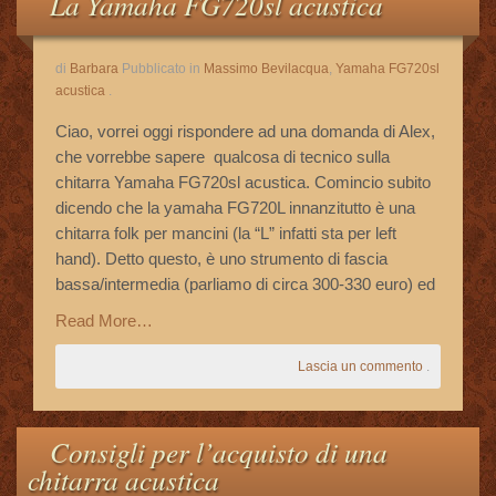
La Yamaha FG720sl acustica
Le Vostre Email
di
Barbara
Pubblicato in
Massimo Bevilacqua
,
Yamaha FG720sl
Storie Di Successo
acustica
.
Ciao, vorrei oggi rispondere ad una domanda di Alex,
Cookie Policy
che vorrebbe sapere qualcosa di tecnico sulla
chitarra Yamaha FG720sl acustica. Comincio subito
Privacy Policy
dicendo che la yamaha FG720L innanzitutto è una
chitarra folk per mancini (la “L” infatti sta per left
hand). Detto questo, è uno strumento di fascia
bassa/intermedia (parliamo di circa 300-330 euro) ed
Read More…
Lascia un commento
.
Consigli per l’acquisto di una
chitarra acustica