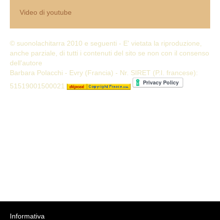
Video di youtube
© suonolachitarra 2010 e seguenti - E' vietata la riproduzione,
anche parziale, di tutti i contenuti del sito se non con il consenso
dell'autore
Barbara Polacchi - Evry (Francia) - Nr. SIRET (P.I. francese):
51519001500021
Informativa