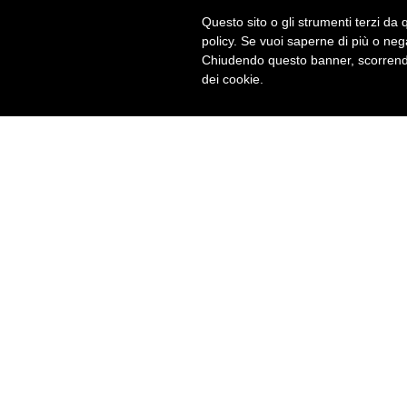
Questo sito o gli strumenti terzi da q
policy. Se vuoi saperne di più o neg
Chiudendo questo banner, scorrendo
dei cookie.