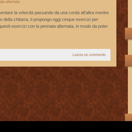
ta alternata
.
entare la velocità passando da una corda all’altra mentre
 della chitarra, ti propongo oggi cinque esercizi per
questi esercizi con la pennata alternata, in modo da poter
Lascia un commento
.