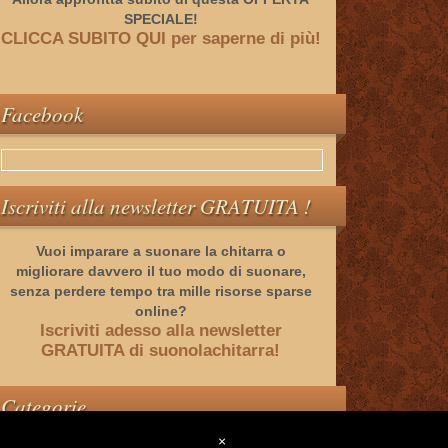
SPECIALE!
CLICCA SUBITO QUI per saperne di più!
Facebook
Iscriviti alla newsletter GRATUITA !
Vuoi imparare a suonare la chitarra o
migliorare davvero il tuo modo di suonare,
senza perdere tempo tra mille risorse sparse
online?
Iscriviti adesso alla newsletter
GRATUITA di suonolachitarra!
Categorie
×