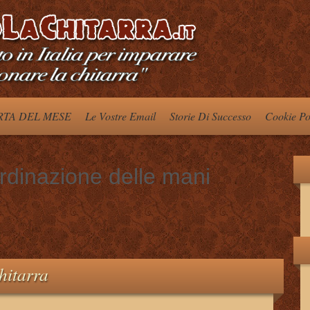
TA DEL MESE
Le Vostre Email
Storie Di Successo
Cookie Po
rdinazione delle mani
hitarra