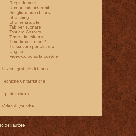
Registriamoci!
Rumori indesiderabili
Scegliere una chitarra
Stretching
Strumenti a pile
Tab per suonare
Tastiera Chitarra
Tenere la chitarra
Ti sudano le mani?
Trascrivere per chitarra
Unghie
Video-corso sulla postura
Lezioni gratuite di teoria
Tecniche Chitarristiche
Tipi di chitarre
Video di youtube
so dell'autore