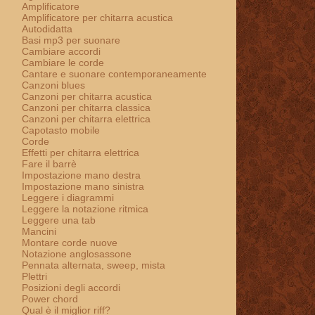
Amplificatore
Amplificatore per chitarra acustica
Autodidatta
Basi mp3 per suonare
Cambiare accordi
Cambiare le corde
Cantare e suonare contemporaneamente
Canzoni blues
Canzoni per chitarra acustica
Canzoni per chitarra classica
Canzoni per chitarra elettrica
Capotasto mobile
Corde
Effetti per chitarra elettrica
Fare il barrè
Impostazione mano destra
Impostazione mano sinistra
Leggere i diagrammi
Leggere la notazione ritmica
Leggere una tab
Mancini
Montare corde nuove
Notazione anglosassone
Pennata alternata, sweep, mista
Plettri
Posizioni degli accordi
Power chord
Qual è il miglior riff?