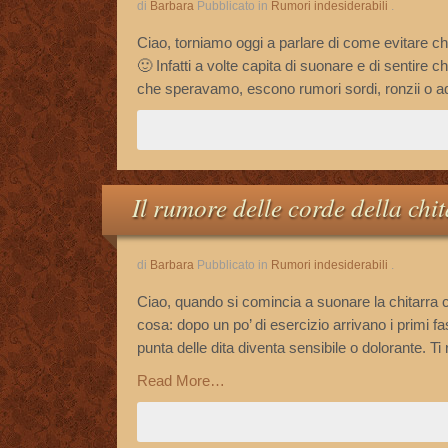
di
Barbara
Pubblicato in
Rumori indesiderabili
.
Ciao, torniamo oggi a parlare di come evitare ch
🙂 Infatti a volte capita di suonare e di sentire
che speravamo, escono rumori sordi, ronzii o addir
Il rumore delle corde della chit
di
Barbara
Pubblicato in
Rumori indesiderabili
.
Ciao, quando si comincia a suonare la chitarra
cosa: dopo un po’ di esercizio arrivano i primi fas
punta delle dita diventa sensibile o dolorante. Ti
Read More…