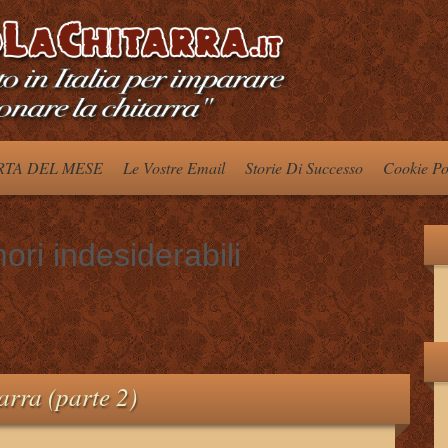
TA DEL MESE
Le Vostre Email
Storie Di Successo
Cookie Po
ri indesiderabili
arra (parte 2)