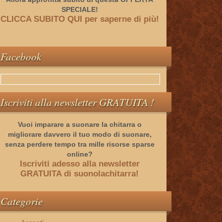
SPECIALE!
CLICCA SUBITO QUI per saperne di più!
Facebook
Iscriviti alla newsletter GRATUITA !
Vuoi imparare a suonare la chitarra o
migliorare davvero il tuo modo di suonare,
senza perdere tempo tra mille risorse sparse
online?
Iscriviti adesso alla newsletter
GRATUITA di suonolachitarra!
Categorie