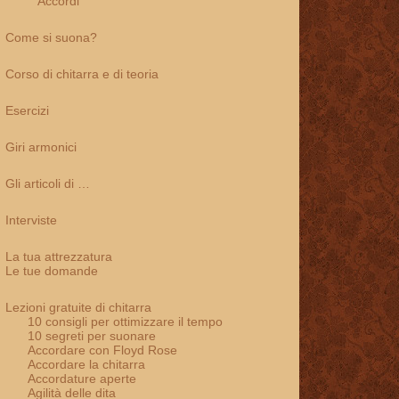
Accordi
Come si suona?
Corso di chitarra e di teoria
Esercizi
Giri armonici
Gli articoli di …
Interviste
La tua attrezzatura
Le tue domande
Lezioni gratuite di chitarra
10 consigli per ottimizzare il tempo
10 segreti per suonare
Accordare con Floyd Rose
Accordare la chitarra
Accordature aperte
Agilità delle dita