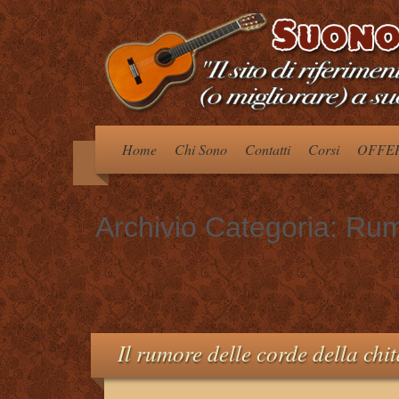
Home
Chi Sono
Contatti
Corsi
OFFER
Archivio Categoria:
Rumo
Il rumore delle corde della chit