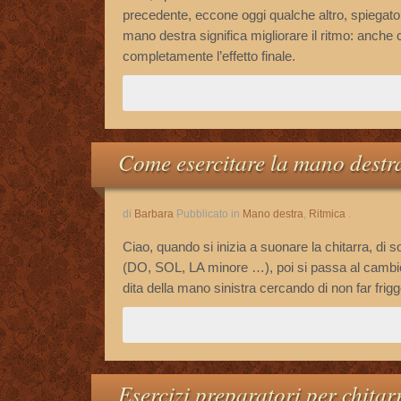
precedente, eccone oggi qualche altro, spiegato
mano destra significa migliorare il ritmo: anch
completamente l’effetto finale.
Come esercitare la mano destra
di
Barbara
Pubblicato in
Mano destra
,
Ritmica
.
Ciao, quando si inizia a suonare la chitarra, di so
(DO, SOL, LA minore …), poi si passa al cambio 
dita della mano sinistra cercando di non far frigg
Esercizi preparatori per chitar