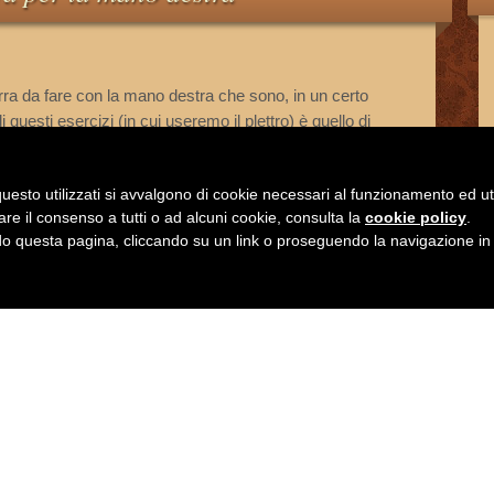
tarra da fare con la mano destra che sono, in un certo
di questi esercizi (in cui useremo il plettro) è quello di
… istintivo e autonomo: questa deve muoversi da sola
uesto utilizzati si avvalgono di cookie necessari al funzionamento ed utili 
are il consenso a tutti o ad alcuni cookie, consulta la
cookie policy
.
 questa pagina, cliccando su un link o proseguendo la navigazione in a
Lascia un commento
.