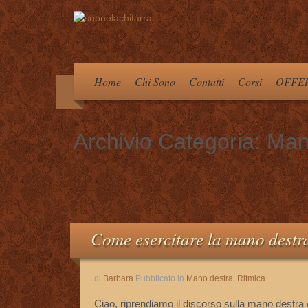
Home
Chi Sono
Contatti
Corsi
OFFER
Archivio Categoria:
Man
Come esercitare la mano destra
di
Barbara
Pubblicato in
Mano destra
,
Ritmica
.
Ciao, riprendiamo il discorso sulla mano destra e,