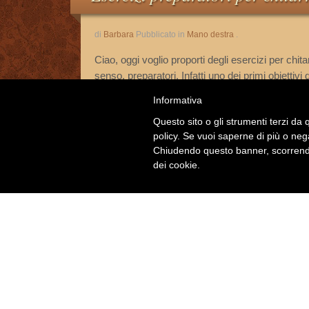
di
Barbara
Pubblicato in
Mano destra
.
Ciao, oggi voglio proporti degli esercizi per chi
senso, preparatori. Infatti uno dei primi obiettivi 
rendere il movimento della mano sempre di più 
Informativa
andando
Questo sito o gli strumenti terzi da q
Read More…
policy. Se vuoi saperne di più o neg
Chiudendo questo banner, scorrendo
dei cookie.