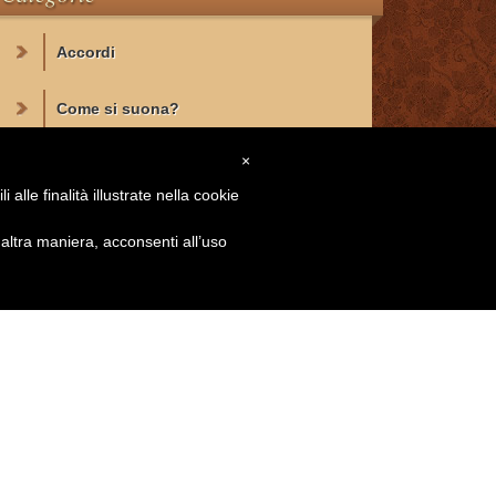
Accordi
Come si suona?
×
Corso di chitarra e di teoria
alle finalità illustrate nella cookie
Esercizi
ltra maniera, acconsenti all’uso
Anulare e Mignolo
Bending
Coordinazione delle mani
Forza nelle dita
Gli arpeggi
Hammer On e Pull Off