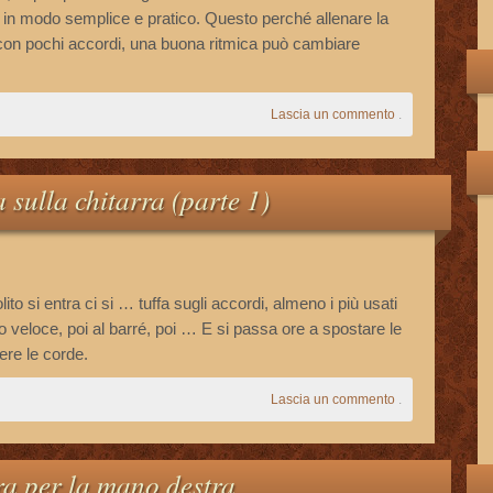
 in modo semplice e pratico. Questo perché allenare la
e con pochi accordi, una buona ritmica può cambiare
Lascia un commento
.
 sulla chitarra (parte 1)
lito si entra ci si … tuffa sugli accordi, almeno i più usati
veloce, poi al barré, poi … E si passa ore a spostare le
ere le corde.
Lascia un commento
.
ra per la mano destra