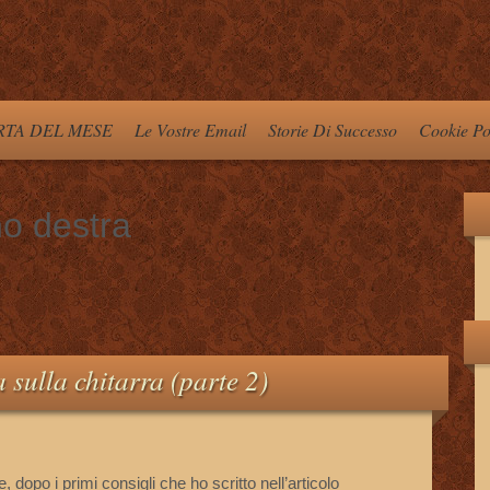
TA DEL MESE
Le Vostre Email
Storie Di Successo
Cookie Po
o destra
 sulla chitarra (parte 2)
 dopo i primi consigli che ho scritto nell’articolo